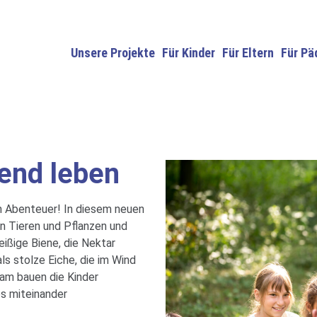
lend leben
Unsere Projekte
Für Kinder
Für Eltern
Für Pä
lend leben
m Abenteuer! In diesem neuen
on Tieren und Pflanzen und
eißige Biene, die Nektar
ls stolze Eiche, die im Wind
sam bauen die Kinder
es miteinander